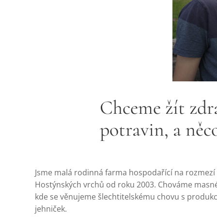
Chceme žít zdra
potravin, a ně
Jsme malá rodinná farma hospodařící na rozmezí 
Hostýnských vrchů od roku 2003. Chováme masn
kde se věnujeme šlechtitelskému chovu s produk
jehniček.