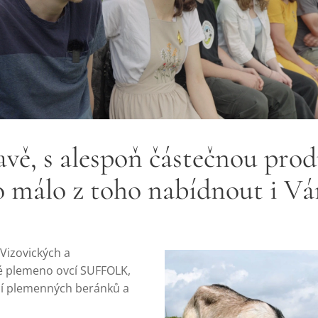
vě, s alespoň částečnou prod
co málo z toho nabídnout i V
Vizovických a
é plemeno ovcí SUFFOLK,
cí plemenných beránků a