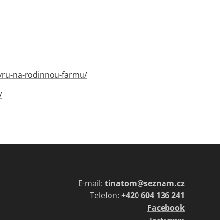
syru-na-rodinnou-farmu/
/
E-mail:
tinatom@seznam.cz
Telefon:
+420 604 136 241
Facebook