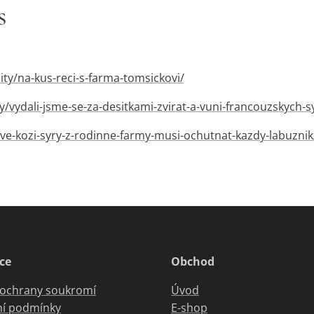
s
ity/na-kus-reci-s-farma-tomsickovi/
y/vydali-jsme-se-za-desitkami-zvirat-a-vuni-francouzskych-
tive-kozi-syry-z-rodinne-farmy-musi-ochutnat-kazdy-labuznik
ce
Obchod
 ochrany soukromí
Úvod
í podmínky
E-shop