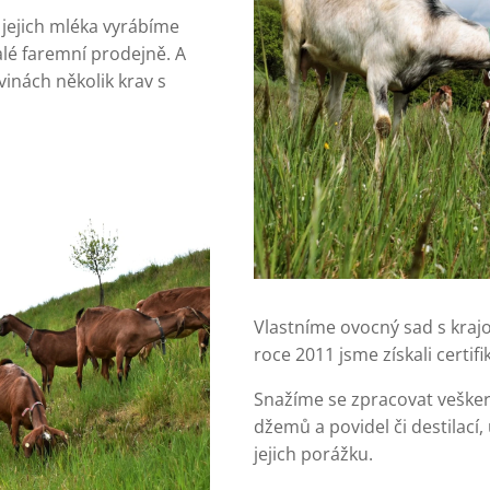
 jejich mléka vyrábíme
lé faremní prodejně. A
vinách několik krav s
Vlastníme ovocný sad s krajo
roce 2011 jsme získali certif
Snažíme se zpracovat veške
džemů a povidel či destilací, 
jejich porážku.