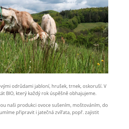
vými odrůdami jabloní, hrušek, trnek, oskoruší. V
ikát BIO, který každý rok úspěšně obhajujeme.
rou naši produkci ovoce sušením, moštováním, do
umíme připravit i jatečná zvířata, popř. zajistit