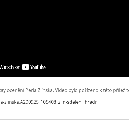
ay ocenění Perla Zlínska. Video bylo pořízeno k této příležito
rla-zlinska.A200925_105408_zlin-sdeleni_hradr