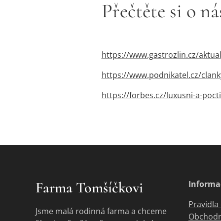
Přečtěte si o ná
https://www.gastrozlin.cz/aktual
https://www.podnikatel.cz/clank
https://forbes.cz/luxusni-a-poc
Farma Tomšíčkovi
Informa
Pravidla
Jsme malá rodinná farma a chceme
Obchodn