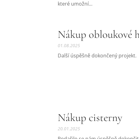
které umožní...
Nákup obloukové h
01.08.2025
Další úspěšně dokončený projekt.
Nákup cisterny
20.01.2025
Podařilo se nám úspěšně dokončit d