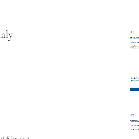
aly
alší projekt.