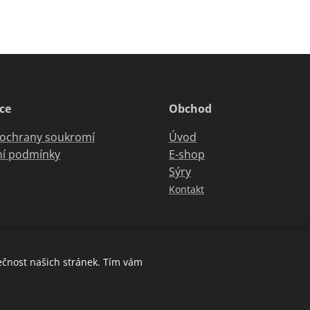
ce
Obchod
 ochrany soukromí
Úvod
í podmínky
E-shop
Sýry
Kontakt
ečnost našich stránek. Tím vám
Cookies